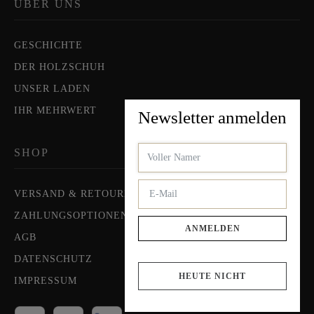
ÜBER UNS
GESCHICHTE
DER HOLZSCHUH
UNSER LADEN
IHR MEHRWERT
Newsletter anmelden
SHOP
VERSAND & RETOUREN
ZAHLUNGSOPTIONEN
ANMELDEN
AGB
DATENSCHUTZ
HEUTE NICHT
IMPRESSUM