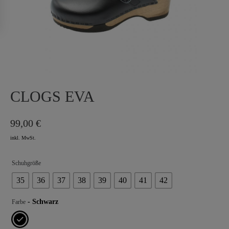
CLOGS EVA
99,00
€
Schuhgröße
35
36
37
38
39
40
41
42
- Schwarz
Farbe