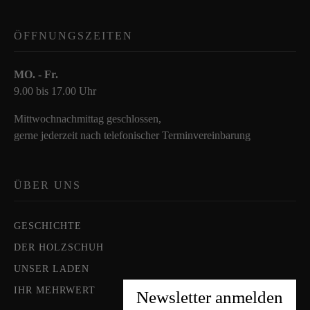
ÖFFNUNGSZEITEN
MO. - Fr.
9.00 bis 17.00 Uhr
Mittwochnachmittag geschlossen,
gerne jederzeit nach telefonischer Terminvereinbarung
ÜBER UNS
GESCHICHTE
DER HOLZSCHUH
UNSER LADEN
IHR MEHRWERT
Newsletter anmelden