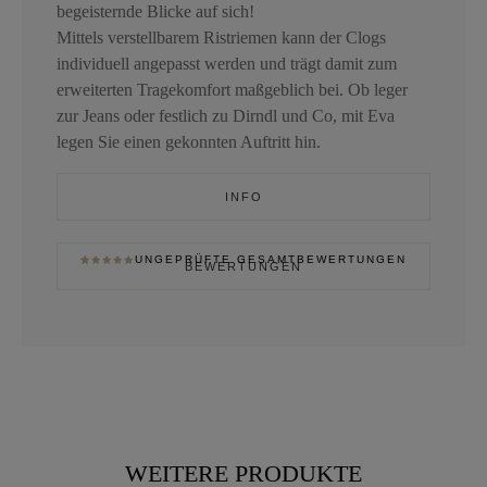
begeisternde Blicke auf sich!
Mittels verstellbarem Ristriemen kann der Clogs
individuell angepasst werden und trägt damit zum
erweiterten Tragekomfort maßgeblich bei. Ob leger
zur Jeans oder festlich zu Dirndl und Co, mit Eva
legen Sie einen gekonnten Auftritt hin.
INFO
UNGEPRÜFTE GESAMTBEWERTUNGEN
BEWERTUNGEN
BEWERTET
1
MIT
5.00
VON 5,
BASIEREND
AUF
KUNDENBEWERTUNG
WEITERE PRODUKTE