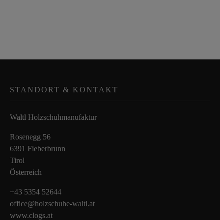
STANDORT & KONTAKT
Waltl Holzschuhmanufaktur
Rosenegg 56
6391 Fieberbrunn
Tirol
Österreich
+43 5354 52644
office@holzschuhe-waltl.at
www.clogs.at