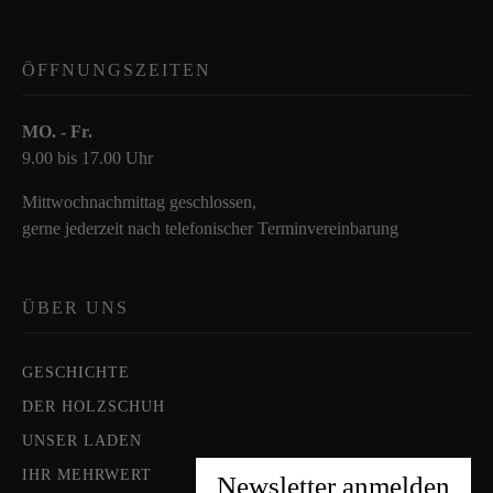
ÖFFNUNGSZEITEN
MO. - Fr.
9.00 bis 17.00 Uhr
Mittwochnachmittag geschlossen,
gerne jederzeit nach telefonischer Terminvereinbarung
ÜBER UNS
GESCHICHTE
DER HOLZSCHUH
UNSER LADEN
IHR MEHRWERT
Newsletter anmelden