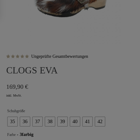
Ungeprüfte Gesamtbewertungen
Bewertet
1
mit
5.00
CLOGS EVA
von 5,
basierend
auf
Kundenbewertung
169,90
€
Schuhgröße
35
36
37
38
39
40
41
42
- 3farbig
Farbe