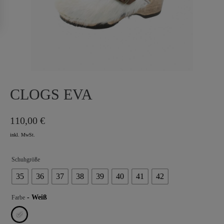
CLOGS EVA
110,00
€
Schuhgröße
35
36
37
38
39
40
41
42
- Weiß
Farbe