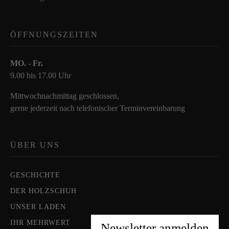
ÖFFNUNGSZEITEN
MO. - Fr.
9.00 bis 17.00 Uhr
Mittwochnachmittag geschlossen,
gerne jederzeit nach telefonischer Terminvereinbarung
ÜBER UNS
GESCHICHTE
DER HOLZSCHUH
UNSER LADEN
IHR MEHRWERT
Newsletter anmelden